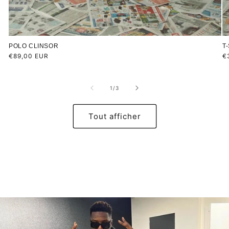
POLO CLINSOR
T
Prix
€89,00 EUR
Pr
€
habituel
h
de
1
/
3
Tout afficher