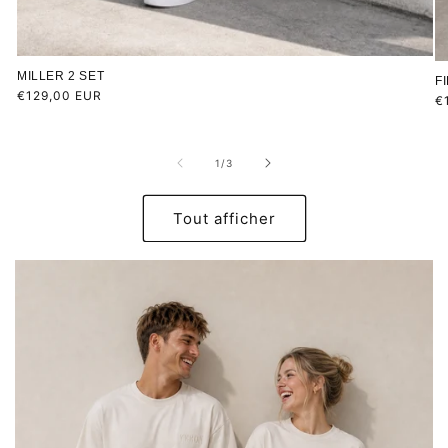
MILLER 2 SET
F
Prix
€129,00 EUR
Pr
€
habituel
h
de
1
/
3
Tout afficher